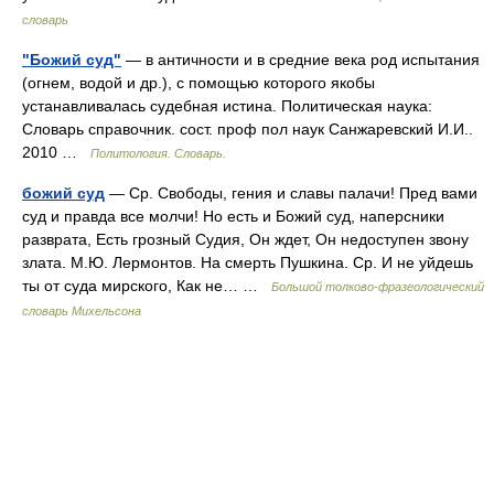
словарь
"Божий суд"
— в античности и в средние века род испытания
(огнем, водой и др.), с помощью которого якобы
устанавливалась судебная истина. Политическая наука:
Словарь справочник. сост. проф пол наук Санжаревский И.И..
2010 …
Политология. Словарь.
божий суд
— Ср. Свободы, гения и славы палачи! Пред вами
суд и правда все молчи! Но есть и Божий суд, наперсники
разврата, Есть грозный Судия, Он ждет, Он недоступен звону
злата. М.Ю. Лермонтов. На смерть Пушкина. Ср. И не уйдешь
ты от суда мирского, Как не… …
Большой толково-фразеологический
словарь Михельсона