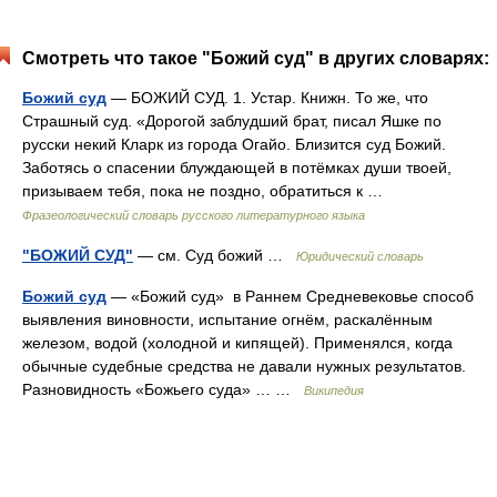
Смотреть что такое "Божий суд" в других словарях:
Божий суд
— БОЖИЙ СУД. 1. Устар. Книжн. То же, что
Страшный суд. «Дорогой заблудший брат, писал Яшке по
русски некий Кларк из города Огайо. Близится суд Божий.
Заботясь о спасении блуждающей в потёмках души твоей,
призываем тебя, пока не поздно, обратиться к …
Фразеологический словарь русского литературного языка
"БОЖИЙ СУД"
— см. Суд божий …
Юридический словарь
Божий суд
— «Божий суд» в Раннем Средневековье способ
выявления виновности, испытание огнём, раскалённым
железом, водой (холодной и кипящей). Применялся, когда
обычные судебные средства не давали нужных результатов.
Разновидность «Божьего суда» … …
Википедия