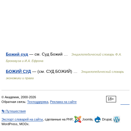
Божий суд
— см. Суд Божий …
Энциклопедический словарь Ф.А.
Брокгауза и И.А. Ефрона
БОЖИЙ СУД
— (см. СУД БОЖИЙ) …
Энциклопедический словарь
экономики и права
© Академик, 2000-2026
18+
Обратная связь:
Техподдержка
,
Реклама на сайте
👣 Путешествия
Экспорт словарей на сайты
, сделанные на PHP,
Joomla,
Drupal,
WordPress, MODx.