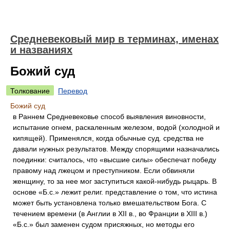
Средневековый мир в терминах, именах
и названиях
Божий суд
Толкование
Перевод
Божий суд
в Раннем Средневековье способ выявления виновности,
испытание огнем, раскаленным железом, водой (холодной и
кипящей). Применялся, когда обычные суд. средства не
давали нужных результатов. Между спорящими назначались
поединки: считалось, что «высшие силы» обеспечат победу
правому над лжецом и преступником. Если обвиняли
женщину, то за нее мог заступиться какой-нибудь рыцарь. В
основе «Б.с.» лежит религ. представление о том, что истина
может быть установлена только вмешательством Бога. С
течением времени (в Англии в XII в., во Франции в XIII в.)
«Б.с.» был заменен судом присяжных, но методы его